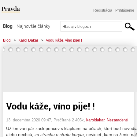
Registrácia
Prihlásenie
Blog
Najnovšie články
Najčítanejšie články
Blog
>
Karol Dakar
>
Vodu káže, víno pije! !
Najkomentovanejšie články
Zoznam blogov
Komerčné blogy
Vodu káže, víno pije! !
13. decembra 2020 09:47
, Prečítané 2 405x,
karoldakar
,
Nezaradené
Už len vari pár zaslepencov s klapkami na očiach, ktorí buď nevedi
alebo nechcú,
zo strachu o stratu koryta
, nevidieť, kam sa ženie naš