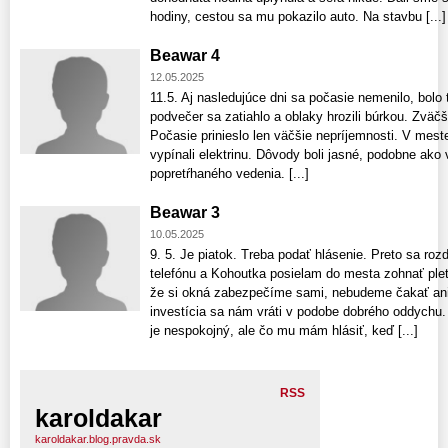
hodiny, cestou sa mu pokazilo auto. Na stavbu [...]
Beawar 4
12.05.2025
11.5. Aj nasledujúce dni sa počasie nemenilo, bolo t
podvečer sa zatiahlo a oblaky hrozili búrkou. Zväčš
Počasie prinieslo len väčšie nepríjemnosti. V mest
vypínali elektrinu. Dôvody boli jasné, podobne ako 
popretŕhaného vedenia. [...]
Beawar 3
10.05.2025
9. 5. Je piatok. Treba podať hlásenie. Preto sa ro
telefónu a Kohoutka posielam do mesta zohnať ple
že si okná zabezpečíme sami, nebudeme čakať ani
investícia sa nám vráti v podobe dobrého oddychu.
je nespokojný, ale čo mu mám hlásiť, keď [...]
RSS
karoldakar
karoldakar.blog.pravda.sk