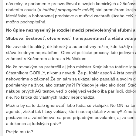
nás roky v parlamente presvedčoval o svojich komických až šašov
riadením osudu (
a totálnej propagande médií
) stal premiérom kraji
Mesiášskej a bohorovnej predstave o mužovi zachraňujúceho celý n
možno pochopiteľné.
No úplne nezmyselný je rozdiel medzi predvolebnými sľubmi a
Sľuboval čestnosť, otvorenosť, transparentnosť a vládu vstu
No zaviedol totalitný, diktátorský a autoritatívny režim, kde každý s
stáva triednym nepriateľom. Obnovil politické procesy, kde jediným
známosť s Kočnerom a teraz s Haščákom.
No že rovnakým sa prehrešil aj jeho minister Krajniak sa totálne ign
účastníkom GORILY, nikomu nevadí. Že p. Kolár aspoň 4 krát poruš
nehovoríme o zákone! Že on sám sa ukázal ako papaláš a svojim deť
podmienky na život, ako ostatným?! Príkladov je viac ako dosť. St
nákupu prvých AG testov, veď o celej veci vedelo iba pár ľudí, doko
nie. No kritika do vlastných radov neprichádza!
Možno by sa to dalo ignorovať, lebo ľudia sú všelijakí. No ON na to
agendu, získal tak hlasy voličov, ktorí naozaj dúfali v zmeny!! Zmeno
postavenie a zabetónovať sa pred prípadným odvolaním, aj za cen
a dokonca aj ľudských práv!!
Prejde mu to?