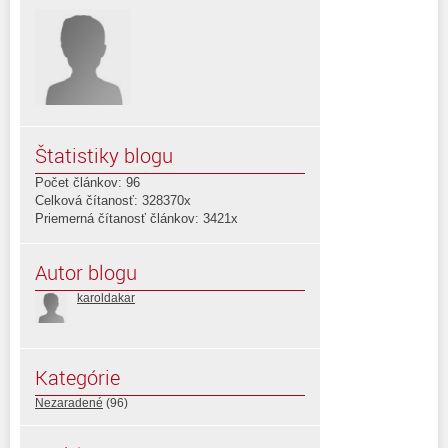
Štatistiky blogu
Počet článkov: 96
Celková čítanosť: 328370x
Priemerná čítanosť článkov: 3421x
Autor blogu
karoldakar
Kategórie
Nezaradené
(96)