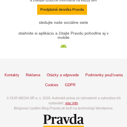
a získajte užitočné informácie na každý deň
Predplatné denníka Pravda
sledujte naše sociálne siete
stiahnite si aplikáciu a čítajte Pravdu pohodlne aj v
mobile
Kontakty
Reklama
Otázky a odpovede
Podmienky používania
Cookies
GDPR
© OUR MEDIA SR a. s. 2026. Autorské práva sú vyhradené a vykonáva ich
vydavateľ,
viac info
.
Blogovací systém Blog.Pravda.sk beží na technológií Wordpress.