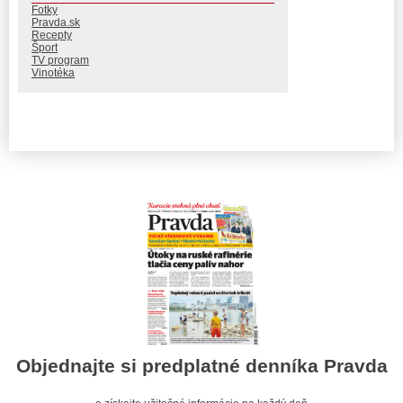
Fotky
Pravda.sk
Recepty
Šport
TV program
Vinotéka
Objednajte si predplatné denníka Pravda